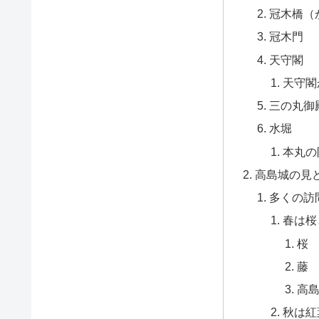
冠木橋（
冠木門
天守閣
天守閣
三の丸御
水堀
本丸の
高島城の見
多くの訪
春は桜
桜
藤
高
秋は紅