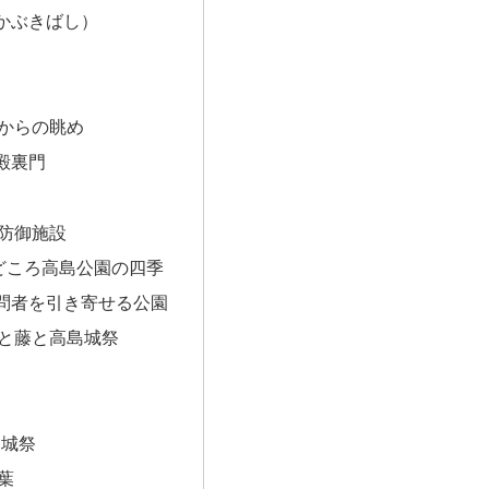
かぶきばし）
からの眺め
殿裏門
防御施設
どころ高島公園の四季
問者を引き寄せる公園
と藤と高島城祭
島城祭
葉