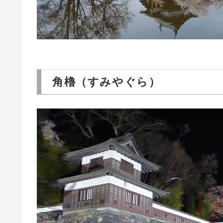
角櫓（すみやぐら）