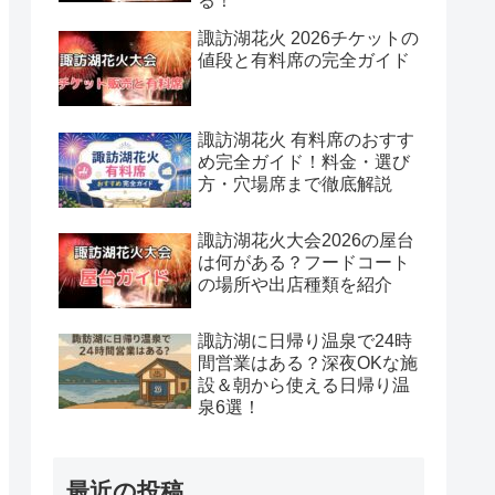
る！
諏訪湖花火 2026チケットの
値段と有料席の完全ガイド
諏訪湖花火 有料席のおすす
め完全ガイド！料金・選び
方・穴場席まで徹底解説
諏訪湖花火大会2026の屋台
は何がある？フードコート
の場所や出店種類を紹介
諏訪湖に日帰り温泉で24時
間営業はある？深夜OKな施
設＆朝から使える日帰り温
泉6選！
最近の投稿