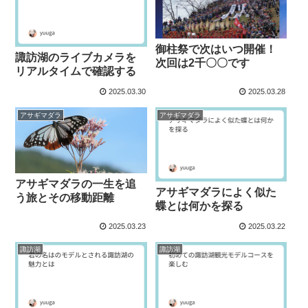
御柱祭で次はいつ開催！
諏訪湖のライブカメラを
次回は2千〇〇です
リアルタイムで確認する
2025.03.30
2025.03.28
アサギマダラ
アサギマダラ
アサギマダラの一生を追
アサギマダラによく似た
う旅とその移動距離
蝶とは何かを探る
2025.03.23
2025.03.22
諏訪湖
諏訪湖