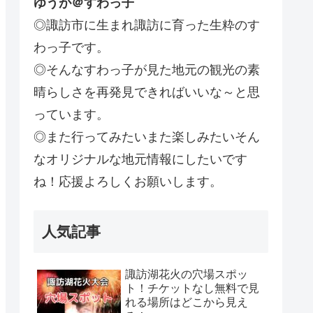
ゆうが＠すわっ子
◎諏訪市に生まれ諏訪に育った生粋のす
わっ子です。
◎そんなすわっ子が見た地元の観光の素
晴らしさを再発見できればいいな～と思
っています。
◎また行ってみたいまた楽しみたいそん
なオリジナルな地元情報にしたいです
ね！応援よろしくお願いします。
人気記事
諏訪湖花火の穴場スポッ
ト！チケットなし無料で見
れる場所はどこから見え