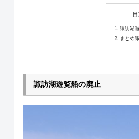
目
諏訪湖
まとめ
諏訪湖遊覧船の廃止