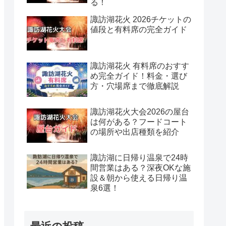
る！
諏訪湖花火 2026チケットの
値段と有料席の完全ガイド
諏訪湖花火 有料席のおすす
め完全ガイド！料金・選び
方・穴場席まで徹底解説
諏訪湖花火大会2026の屋台
は何がある？フードコート
の場所や出店種類を紹介
諏訪湖に日帰り温泉で24時
間営業はある？深夜OKな施
設＆朝から使える日帰り温
泉6選！